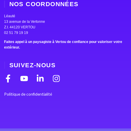
NOS COORDONNÉES
Léauté
13 avenue de la Vertonne
Z.I. 44120 VERTOU
02 51 79 19 19
Faites appel à un paysagiste à Vertou de confiance pour valoriser votre
extérieur.
SUIVEZ-NOUS
F
Y
L
I
a
o
i
n
c
u
n
s
Politique de confidentialité
e
t
k
t
b
u
e
a
o
b
d
g
o
e
i
r