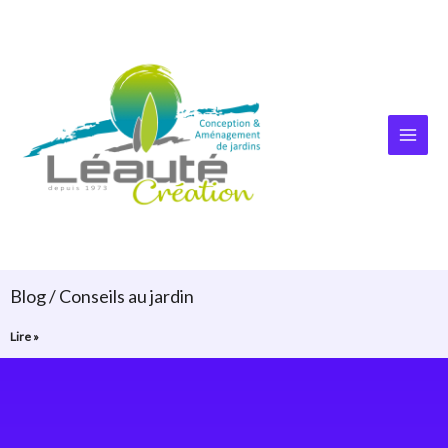
Aller
au
contenu
Blog / Conseils au jardin
Lire »