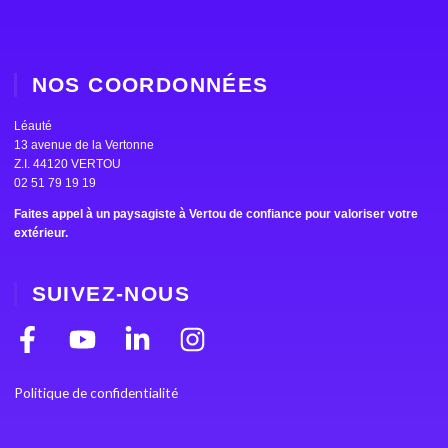
NOS COORDONNÉES
Léauté
13 avenue de la Vertonne
Z.I. 44120 VERTOU
02 51 79 19 19
Faites appel à un paysagiste à Vertou de confiance pour valoriser votre
extérieur.
SUIVEZ-NOUS
F
Y
L
I
a
o
i
n
c
u
n
s
Politique de confidentialité
e
t
k
t
b
u
e
a