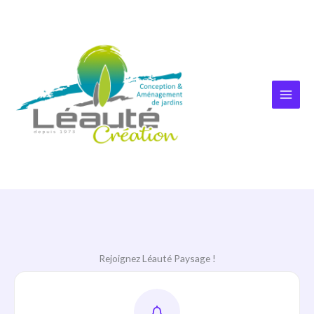
Aller
au
contenu
Rejoignez Léauté Paysage !