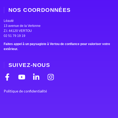
NOS COORDONNÉES
Léauté
13 avenue de la Vertonne
Z.I. 44120 VERTOU
02 51 79 19 19
Faites appel à un paysagiste à Vertou de confiance pour valoriser votre
extérieur.
SUIVEZ-NOUS
F
Y
L
I
a
o
i
n
c
u
n
s
Politique de confidentialité
e
t
k
t
b
u
e
a
o
b
d
g