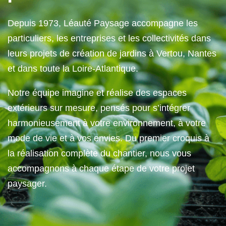
Depuis 1973, Léauté Paysage accompagne les
particuliers, les entreprises et les collectivités dans
leurs projets de création de jardins à Vertou, Nantes
et dans toute la Loire-Atlantique.
Notre équipe imagine et réalise des espaces
extérieurs sur mesure, pensés pour s’intégrer
harmonieusement à votre environnement, à votre
mode de vie et à vos envies. Du premier croquis à
la réalisation complète du chantier, nous vous
accompagnons à chaque étape de votre projet
paysager.